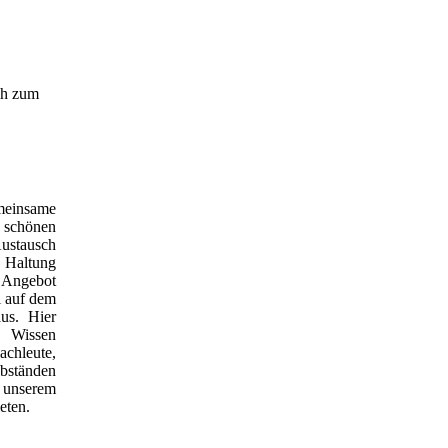
ch zum
meinsame
chönen
Austausch
 Haltung
ngebot
l auf dem
us. Hier
 Wissen
achleute,
ständen
 unserem
eten.