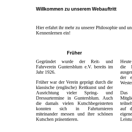
Willkommen zu unserem Webauftritt
Hier erfahrt ihr mehr zu unserer Philosophie und u
Kennenlernen ein!
Früher
Gegründet wurde der Reit- und
Heute
Fahrverein Guntersblum e.V. bereits im
die B
Jahr 1926.
ausger
der e
Früher war der Verein geprägt durch die
Wester
klassische (englische) Reitkunst und der
Ausrichtung vieler Spring- und
Das 
Dressurtermine in Guntersblum. Auch
Mitg
die damals vielen Kutschbegeisterten
teiln
konnten sich in Fahrturnieren
auf d
miteinander messen und ihre schönen
eige
Kutschen präsentieren.
Leist