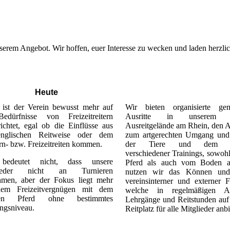
nserem Angebot. Wir hoffen, euer Interesse zu wecken und laden herzli
Heute
 ist der Verein bewusst mehr auf
Wir bieten organisierte ge
edürfnisse von Freizeitreitern
Ausritte in unserem s
ichtet, egal ob die Einflüsse aus
Ausreitgelände am Rhein, den 
nglischen Reitweise oder dem
zum artgerechten Umgang und
n- bzw. Freizeitreiten kommen.
der Tiere und dem A
verschiedener Trainings, sowoh
bedeutet nicht, dass unsere
Pferd als auch vom Boden a
lieder nicht an Turnieren
nutzen wir das Können und
ehmen, aber der Fokus liegt mehr
vereinsinterner und externer F
em Freizeitvergnügen mit dem
welche in regelmäßigen Ab
nen Pferd ohne bestimmtes
Lehrgänge und Reitstunden auf
ungsniveau.
Reitplatz für alle Mitglieder anbi